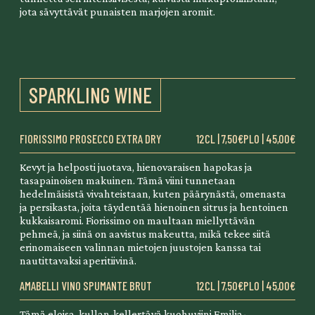
jota sävyttävät punaisten marjojen aromit.
SPARKLING WINE
FIORISSIMO PROSECCO EXTRA DRY
12CL | 7,50€
PLO | 45,00€
Kevyt ja helposti juotava, hienovaraisen hapokas ja
tasapainoisen makuinen. Tämä viini tunnetaan
hedelmäisistä vivahteistaan, kuten päärynästä, omenasta
ja persikasta, joita täydentää hienoinen sitrus ja hentoinen
kukkaisaromi. Fiorissimo on maultaan miellyttävän
pehmeä, ja siinä on aavistus makeutta, mikä tekee siitä
erinomaiseen valinnan mietojen juustojen kanssa tai
nautittavaksi aperitiivinä.
AMABELLI VINO SPUMANTE BRUT
12CL | 7,50€
PLO | 45,00€
Tämä eloisa, kullan-kellertävä kuohuviini Emilia-