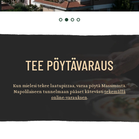
TEE PÖYTÄVARAUS
Kun mielesi tekee laatupizzaa, varaa pöytä Massimosta.
Napolilaiseen tunnelmaan pääset kätevästi
tekemällä
online-varauksen
.