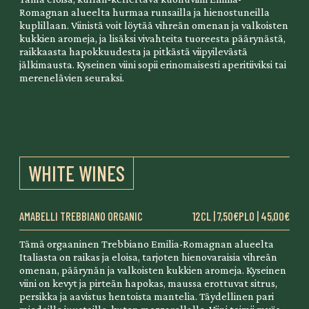
Romagnan alueelta hurmaa runsailla ja hienostuneilla
kuplillaan. Viinistä voit löytää vihreän omenan ja valkoisten
kukkien aromeja, ja lisäksi vivahteita tuoreesta päärynästä,
raikkaasta hapokkuudesta ja pitkästä viipyilevästä
jälkimausta. Kyseinen viini sopii erinomaisesti aperitiiviksi tai
merenelävien seuraksi.
WHITE WINES
AMABELLI TREBBIANO ORGANIC
12CL | 7,50€
PLO | 45,00€
Tämä orgaaninen Trebbiano Emilia-Romagnan alueelta
Italiasta on raikas ja eloisa, tarjoten hienovaraisia vihreän
omenan, päärynän ja valkoisten kukkien aromeja. Kyseinen
viini on kevyt ja pirteän hapokas, maussa erottuvat sitrus,
persikka ja aavistus hentoista mantelia. Täydellinen pari
miedoille juustoille, kuten mozzarellalle. Viini toimii myös