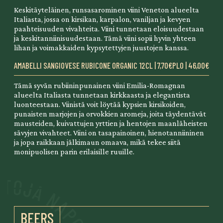
Keskitäyteläinen, runsasarominen viini Veneton alueelta
Italiasta, jossa on kirsikan, karpalon, vaniljan ja kevyen
paahteisuuden vivahteita. Viini tunnetaan eloisuudestaan
ja keskitanniinisuudestaan. Tämä viini sopii hyvin yhteen
lihan ja voimakkaiden kypsytettyjen juustojen kanssa.
AMABELLI SANGIOVESE RUBICONE ORGANIC
12CL | 7,70€
PLO | 46,00€
Tämä syvän rubiininpunainen viini Emilia-Romagnan
alueelta Italiasta tunnetaan kirkkaasta ja elegantista
luonteestaan. Viinistä voit löytää kypsien kirsikoiden,
punaisten marjojen ja orvokkien aromeja, joita täydentävät
mausteiden, kuivattujen yrttien ja hentojen maanläheisten
sävyjen vivahteet. Viini on tasapainoinen, hienotanniininen
ja jopa raikkaan jälkimaun omaava, mikä tekee siitä
monipuolisen parin erilaisille ruuille.
BEERS