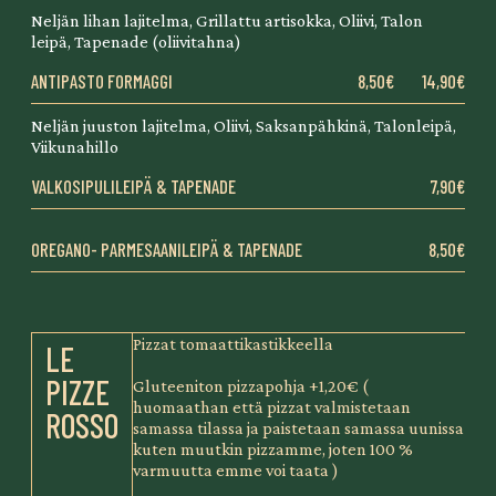
Neljän lihan lajitelma, Grillattu artisokka, Oliivi, Talon
leipä, Tapenade (oliivitahna)
ANTIPASTO FORMAGGI
8,50€
14,90€
Neljän juuston lajitelma, Oliivi, Saksanpähkinä, Talonleipä,
Viikunahillo
VALKOSIPULILEIPÄ & TAPENADE
7,90€
OREGANO- PARMESAANILEIPÄ & TAPENADE
8,50€
Pizzat tomaattikastikkeella
LE
PIZZE
Gluteeniton pizzapohja +1,20€ (
huomaathan että pizzat valmistetaan
ROSSO
samassa tilassa ja paistetaan samassa uunissa
kuten muutkin pizzamme, joten 100 %
varmuutta emme voi taata )