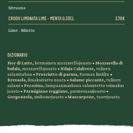
Sitruuna
CRODO LIMONATA LIME - MENTA 0,33CL
3,70€
Lime - Minttu
DIZIONARIO
Fior di Latte,
kermainen mozzarellajuusto •
Mozzarella di
bufala,
mozzarellajuusto •
Nduja Calabrese,
tulinen
salamitahna •
Prosciutto di parma,
Parman kinkku •
Bresaola,
ilmakuivattu nauta •
Salame piccante,
tulinen
salami •
Pecorino,
lampaanmaidosta valmistettu voimakas
juusto •
Parmigiano reggiano,
parmesaanijuusto •
Gorgonzola,
sinihomejuusto •
Mascarpone,
tuorejuusto.