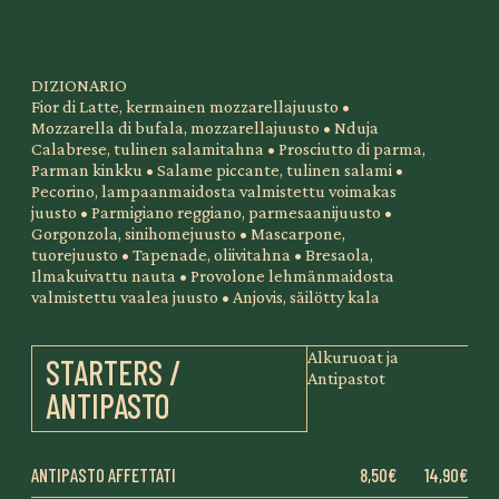
DIZIONARIO
Fior di Latte, kermainen mozzarellajuusto •
Mozzarella di bufala, mozzarellajuusto • Nduja
Calabrese, tulinen salamitahna • Prosciutto di parma,
Parman kinkku • Salame piccante, tulinen salami •
Pecorino, lampaanmaidosta valmistettu voimakas
juusto • Parmigiano reggiano, parmesaanijuusto •
Gorgonzola, sinihomejuusto • Mascarpone,
tuorejuusto • Tapenade, oliivitahna • Bresaola,
Ilmakuivattu nauta • Provolone lehmänmaidosta
valmistettu vaalea juusto • Anjovis, säilötty kala
Alkuruoat ja
STARTERS /
Antipastot
ANTIPASTO
ANTIPASTO AFFETTATI
8,50€
14,90€