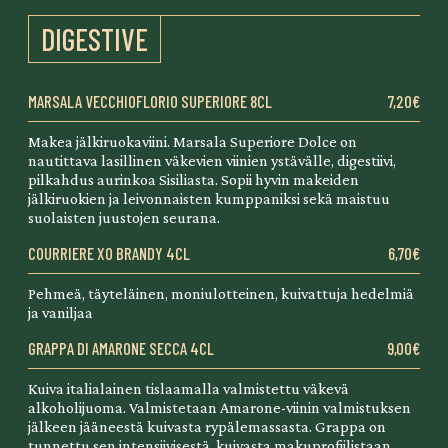
DIGESTIVE
MARSALA VECCHIOFLORIO SUPERIORE 8CL
7,20€
Makea jälkiruokaviini. Marsala Superiore Dolce on
nautittava lasillinen väkevien viinien ystävälle, digestiivi,
pilkahdus aurinkoa Sisiliasta. Sopii hyvin makeiden
jälkiruokien ja leivonnaisten kumppaniksi sekä maistuu
suolaisten juustojen seurana.
COURRIERE XO BRANDY 4CL
6,70€
Pehmeä, täyteläinen, moniulotteinen, kuivattuja hedelmiä
ja vaniljaa
GRAPPA DI AMARONE SECCA 4CL
9,00€
Kuiva italialainen tislaamalla valmistettu väkevä
alkoholijuoma. Valmistetaan Amarone-viinin valmistuksen
jälkeen jääneestä kuivasta rypälemassasta. Grappa on
tunnettu sen intensiivisestä, kuivasta makuprofiilistaan,