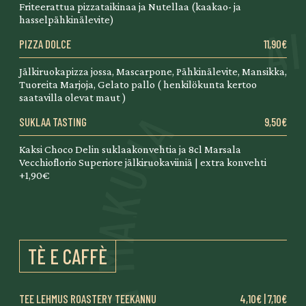
Friteerattua pizzataikinaa ja Nutellaa (kaakao- ja
hasselpähkinälevite)
PIZZA DOLCE
11,90€
Jälkiruokapizza jossa, Mascarpone, Pähkinälevite, Mansikka,
Tuoreita Marjoja, Gelato pallo ( henkilökunta kertoo
saatavilla olevat maut )
SUKLAA TASTING
9,50€
Kaksi Choco Delin suklaakonvehtia ja 8cl Marsala
Vecchioflorio Superiore jälkiruokaviiniä | extra konvehti
+1,90€
TÈ E CAFFÈ
TEE LEHMUS ROASTERY TEEKANNU
4,10€ | 7,10€