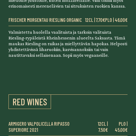
erinomaisesti merenelävien tai sitruksisten ruokien kanssa.
FRISCHER MORGENTAU RIESLING ORGANIC
12CL | 7,70€
PLO | 46,00€
Valmistettu huolella vaalituista ja tarkoin valituista
Riesling-rypäleistä Rheinhessenin alueelta Saksasta. Tämä
maukas Riesling on raikas ja miellyttävän hapokas. Helposti
yhdistettävissä liharuokiin, kasvisannoksiin tai vain
nautittavaksi sellaisenaan. Sopii myös vegaaneille.
RED WINES
ARMIGERO VALPOLICELLA RIPASSO
12CL |
PLO |
SUPERIORE 2021
7,50€
45,00€