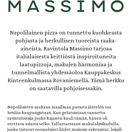
Napolilainen pizza on tunnettu kuohkeasta
pohjasta ja herkullisen tuoreista raaka-
aineista. Ravintola Massimo tarjoaa
italialaisesta keittiöstä inspiroituneita
laatupizzoja, makujen harmoniaa ja
tunnelmallista yhdessäoloa Kauppakeskus
Rinteenkulmassa Rovaniemellä. Tämä herkku
on saatavilla pohjoisessakin.
Napolilaisten mukaan maailman parasta jäätelöä saa
heidän kaupungistaan. Kun gelatoistaan tunnettu
ravintoloitsija Jouko Rajanen kuuli tämän, hänen oli
otettava asiasta selko. Tallustaessaan mukulakivikadulla,
jonka taitavat roomalaiset kädet muinoin rakensivat, leijaili