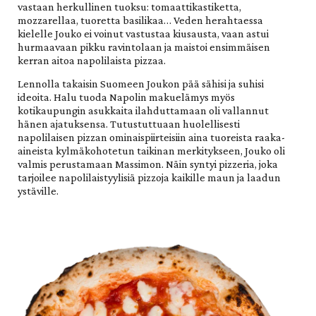
vastaan herkullinen tuoksu: tomaattikastiketta,
mozzarellaa, tuoretta basilikaa… Veden herahtaessa
kielelle Jouko ei voinut vastustaa kiusausta, vaan astui
hurmaavaan pikku ravintolaan ja maistoi ensimmäisen
kerran aitoa napolilaista pizzaa.
Lennolla takaisin Suomeen Joukon pää sähisi ja suhisi
ideoita. Halu tuoda Napolin makuelämys myös
kotikaupungin asukkaita ilahduttamaan oli vallannut
hänen ajatuksensa. Tutustuttuaan huolellisesti
napolilaisen pizzan ominaispiirteisiin aina tuoreista raaka-
aineista kylmäkohotetun taikinan merkitykseen, Jouko oli
valmis perustamaan Massimon. Näin syntyi pizzeria, joka
tarjoilee napolilaistyylisiä pizzoja kaikille maun ja laadun
ystäville.